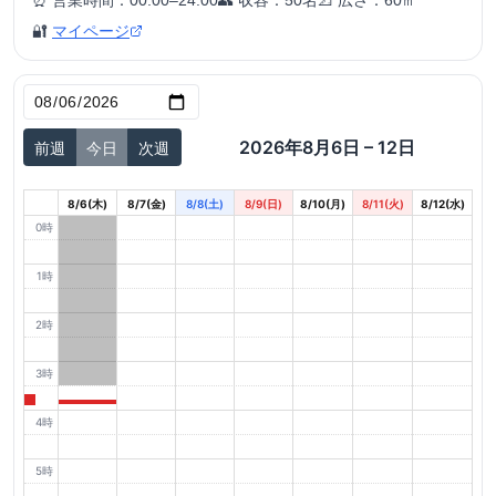
⏰ 営業時間：
00:00–24:00
👥 収容：
50
名
📐 広さ：
60
㎡
🔐
マイページ
2026年8月6日 – 12日
前週
今日
次週
8/6(木)
8/7(金)
8/8(土)
8/9(日)
8/10(月)
8/11(火)
8/12(水)
0時
1時
2時
3時
4時
5時