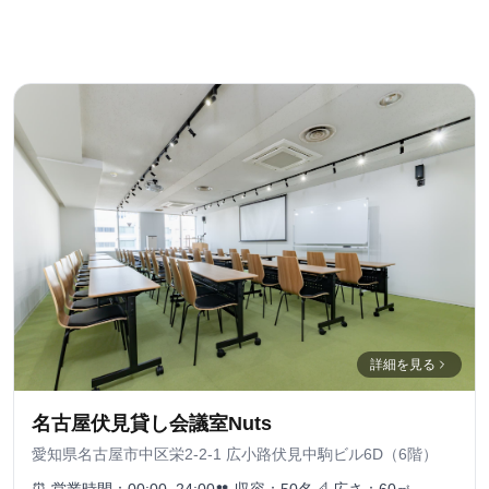
詳細を見る
名古屋伏見貸し会議室Nuts
愛知県名古屋市中区栄2-2-1 広小路伏見中駒ビル6D（6階）