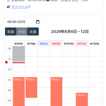
⏰ 営業時間：
00:00–24:00
👥 収容：
10
名
📐 広さ：
33
㎡
🔐
マイページ
2026年8月6日 – 12日
前週
今日
次週
8/6(木)
8/7(金)
8/8(土)
8/9(日)
8/10(月)
8/11(火)
8/12(水)
0時
1時
2時
予約あり
予約あり
予約あり
3時
4時
予約あり
5時